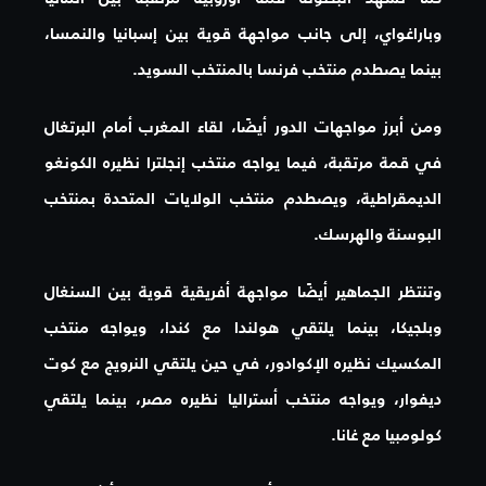
وباراغواي، إلى جانب مواجهة قوية بين إسبانيا والنمسا،
بينما يصطدم منتخب فرنسا بالمنتخب السويد.
ومن أبرز مواجهات الدور أيضًا، لقاء المغرب أمام البرتغال
في قمة مرتقبة، فيما يواجه منتخب إنجلترا نظيره الكونغو
الديمقراطية، ويصطدم منتخب الولايات المتحدة بمنتخب
البوسنة والهرسك.
وتنتظر الجماهير أيضًا مواجهة أفريقية قوية بين السنغال
وبلجيكا، بينما يلتقي هولندا مع كندا، ويواجه منتخب
المكسيك نظيره الإكوادور، في حين يلتقي النرويج مع كوت
ديفوار، ويواجه منتخب أستراليا نظيره مصر، بينما يلتقي
كولومبيا مع غانا.