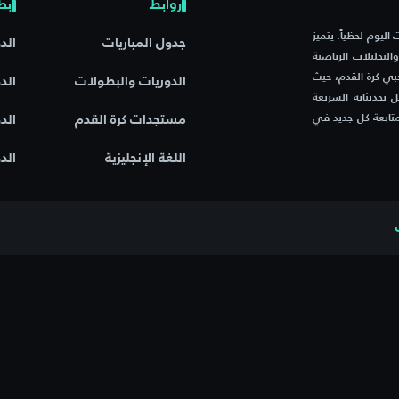
روابط
بط
مباريات اليوم لحظياً. يتميز
جدول المباريات
الد
ج والتحليلات الرياضية
بي كرة القدم، حيث
الدوريات والبطولات
الد
تحديثاته السريعة
لأول لمن يسعى لمتابعة كل جديد في
مستجدات كرة القدم
الد
اللغة الإنجليزية
الد