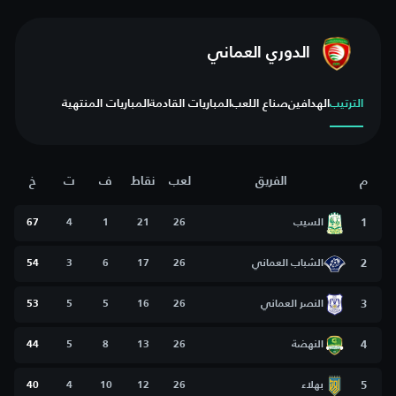
الدوري العماني
الترتيب
الهدافين
صناع اللعب
المباريات القادمة
المباريات المنتهية
م
الفريق
لعب
نقاط
ف
ت
خ
1
السيب
26
21
1
4
67
2
الشباب العماني
26
17
6
3
54
3
النصر العماني
26
16
5
5
53
4
النهضة
26
13
8
5
44
5
بهلاء
26
12
10
4
40