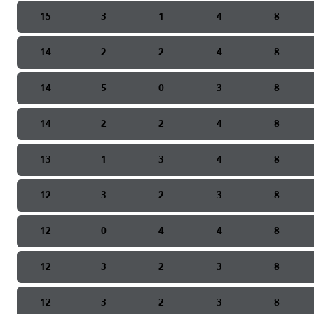
15
3
1
4
8
14
2
2
4
8
14
5
0
3
8
14
2
2
4
8
13
1
3
4
8
12
3
2
3
8
12
0
4
4
8
12
3
2
3
8
12
3
2
3
8