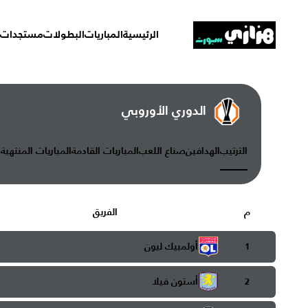
الرئيسية
المباريات
البطولات
مستجدات
الدوري الأوروبي
الترتيب
الهدافين
صناع اللعب
المباريات القادمة
المباريات المنتهية
م
الفريق
أولمبيك ليون
1
أستون فيلا
2