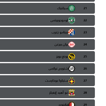
سيلتيك
21
لودوجوريتس
22
دينامو زغرب
23
بران بيرغن
24
يونغ بويز
25
شتورم غراتس
26
ستياوا بوخارست
27
غو أهيد إيغيلز
28
فاينورد
29