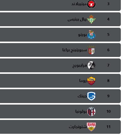
ميتييلاند
3
ريال بيتيس
4
بورتو
5
سبورتينج براغا
6
فرايبورج
7
روما
8
جينك
9
بولونيا
10
شتوتجارت
11