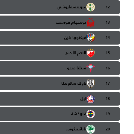
فيرينتسفاروشي
12
نوتنجهام فورست
13
فيكتوريا بلزن
14
النجم الأحمر
15
سيلتا فيجو
16
باوك سالونيكا
17
ليل
18
فنربخشة
19
باناثينيكوس
20