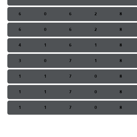
6
0
6
2
8
6
0
6
2
8
4
1
6
1
8
3
0
7
1
8
1
1
7
0
8
1
1
7
0
8
1
1
7
0
8