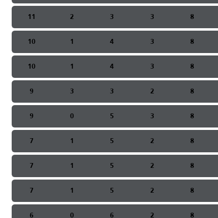
11
2
3
3
8
10
1
4
3
8
10
1
4
3
8
9
3
3
2
8
9
0
5
3
8
7
1
5
2
8
7
1
5
2
8
7
1
5
2
8
6
0
6
2
8