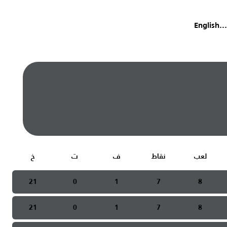
English
...
لعب
نقاط
ف
ت
خ
21
0
1
7
8
21
0
1
7
8