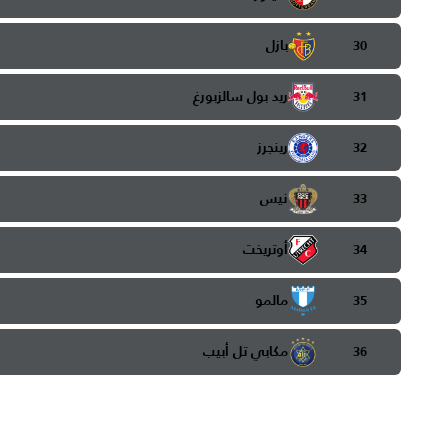
بازل
30
ريد بول سالزبورغ
31
رينجرز
32
نيس
33
أوتريخت
34
مالمو
35
مكابي تل أبيب
36